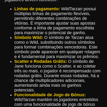
Linhas de pagamento:
WildTarzan possui
múltiplas linhas de pagamento flexíveis,
permitindo diferentes combinações de
vitórias. É importante ajustar suas apostas
conforme a linha de pagamento escolhida
para maximizar o potencial de ganho.
Símbolo Wild:
O símbolo de Tarzan atua
como o Wild, substituindo outros símbolos
para formar combinações vencedoras. Este
símbolo pode aparecer em qualquer rolagem
e é fundamental para maximizar os prêmios.
Scatter e Rodadas Grátis:
O símbolo de
Jane funciona como o Scatter, e ao coletar
três ou mais, o jogador é recompensado com
rodadas grátis. Durante essas rodadas, há a
chance de multiplicadores adicionais,
aumentando ainda mais os ganhos
potenciais.
Funcionalidade de Jogo de Bónus:
WildTarzan mantém os jogadores entretidos
com uma funcionalidade de jogo de bónus