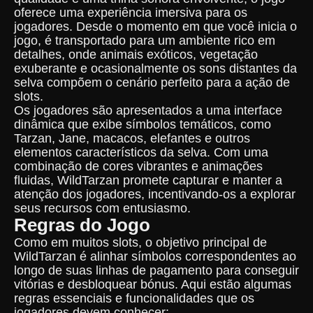
oferece uma experiência imersiva para os
jogadores. Desde o momento em que você inicia o
jogo, é transportado para um ambiente rico em
detalhes, onde animais exóticos, vegetação
exuberante e ocasionalmente os sons distantes da
selva compõem o cenário perfeito para a ação de
slots.
Os jogadores são apresentados a uma interface
dinâmica que exibe símbolos temáticos, como
Tarzan, Jane, macacos, elefantes e outros
elementos característicos da selva. Com uma
combinação de cores vibrantes e animações
fluidas, WildTarzan promete capturar e manter a
atenção dos jogadores, incentivando-os a explorar
seus recursos com entusiasmo.
Regras do Jogo
Como em muitos slots, o objetivo principal de
WildTarzan é alinhar símbolos correspondentes ao
longo de suas linhas de pagamento para conseguir
vitórias e desbloquear bónus. Aqui estão algumas
regras essenciais e funcionalidades que os
jogadores devem conhecer: