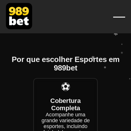
❄
❄
❄
❄
❄
Por que escolher Esportes em
❄
989bet
❄
❄
⚽
❄
❄
Cobertura
Completa
Acompanhe uma
grande variedade de
esportes, incluindo