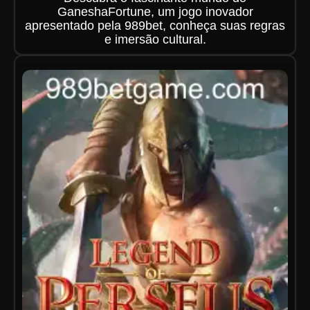
GaneshaFortune, um jogo inovador
apresentado pela 989bet, conheça suas regras
e imersão cultural.