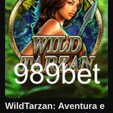
WildTarzan: Aventura e