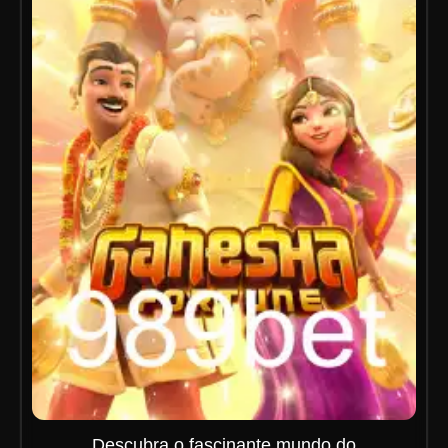
Descubra o fascinante mundo do