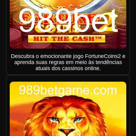
Descubra o emocionante jogo FortuneCoins2 e
aprenda suas regras em meio às tendências
atuais dos cassinos online.