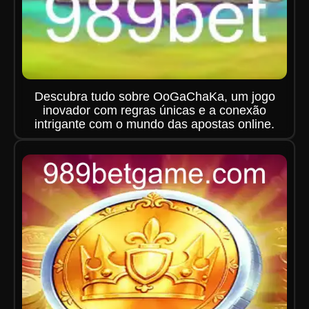
Descubra tudo sobre OoGaChaKa, um jogo
inovador com regras únicas e a conexão
intrigante com o mundo das apostas online.