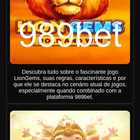
Descubra tudo sobre o fascinante jogo
LionGems, suas regras, características e por
que ele se destaca no cenário atual de jogos,
especialmente quando combinado com a
plataforma 989bet.