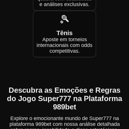
e análises exclusivas.
🎾
Tênis
Aposte em torneios
internacionais com odds
competitivas.
Descubra as Emoções e Regras
do Jogo Super777 na Plataforma
989bet
Explore o emocionante mundo de Super777 na
plataforma 989bet com nossa análise detalhada