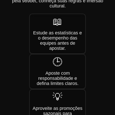
pela 989bet, conheça suas regras e imersão
cultural.
📖
Estude as estatísticas e
o desempenho das
equipes antes de
apostar.
🕒
Aposte com
responsabilidade e
defina limites claros.
💡
Aproveite as promoções
sazonais para