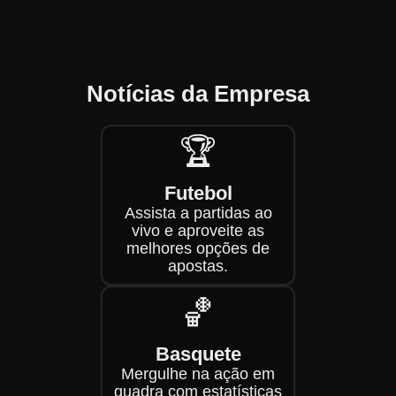
Notícias da Empresa
🏆
Futebol
Assista a partidas ao
vivo e aproveite as
melhores opções de
apostas.
🏀
Basquete
Mergulhe na ação em
quadra com estatísticas