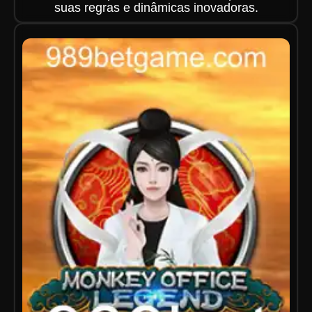
suas regras e dinâmicas inovadoras.