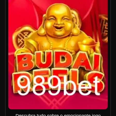
Descubra tudo sobre o emocionante jogo