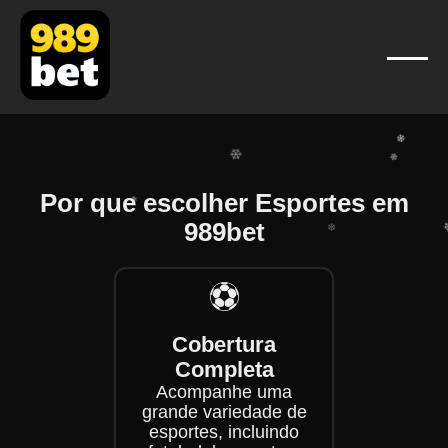
❄
❄
❄
❄
Por que escolher Esportes em
❄
989bet
❄
❄
❄
⚽
❄
❄
Cobertura
Completa
Acompanhe uma
grande variedade de
esportes, incluindo