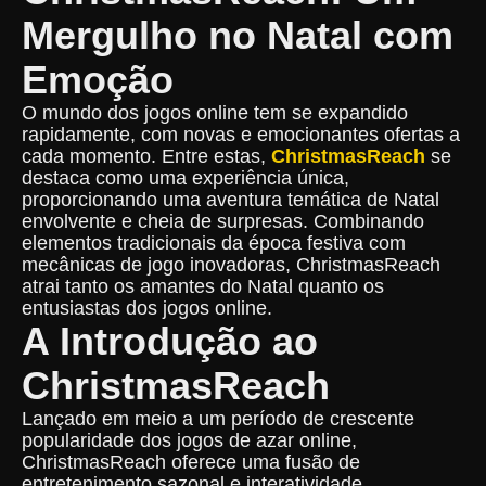
Mergulho no Natal com
Emoção
O mundo dos jogos online tem se expandido
rapidamente, com novas e emocionantes ofertas a
cada momento. Entre estas,
ChristmasReach
se
destaca como uma experiência única,
proporcionando uma aventura temática de Natal
envolvente e cheia de surpresas. Combinando
elementos tradicionais da época festiva com
mecânicas de jogo inovadoras, ChristmasReach
atrai tanto os amantes do Natal quanto os
entusiastas dos jogos online.
A Introdução ao
ChristmasReach
Lançado em meio a um período de crescente
popularidade dos jogos de azar online,
ChristmasReach oferece uma fusão de
entretenimento sazonal e interatividade.