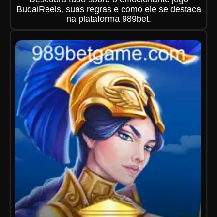
BudaiReels, suas regras e como ele se destaca
na plataforma 989bet.