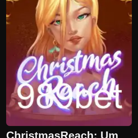
ChristmasReach: Um