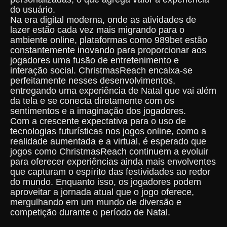
do usuário.
Na era digital moderna, onde as atividades de
lazer estão cada vez mais migrando para o
ambiente online, plataformas como 989bet estão
constantemente inovando para proporcionar aos
jogadores uma fusão de entretenimento e
interação social. ChristmasReach encaixa-se
perfeitamente nesses desenvolvimentos,
entregando uma experiência de Natal que vai além
da tela e se conecta diretamente com os
sentimentos e a imaginação dos jogadores.
Com a crescente expectativa para o uso de
tecnologias futurísticas nos jogos online, como a
realidade aumentada e a virtual, é esperado que
jogos como ChristmasReach continuem a evoluir
para oferecer experiências ainda mais envolventes
que capturam o espírito das festividades ao redor
do mundo. Enquanto isso, os jogadores podem
aproveitar a jornada atual que o jogo oferece,
mergulhando em um mundo de diversão e
competição durante o período de Natal.