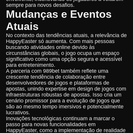
sempre para novos desafios.
Mudanças e Eventos
Atuais
No contexto das tendências atuais, a relevância de
HappyEaster só aumenta. Com mais pessoas
buscando atividades online devido às
circunstâncias globais, o jogo ocupa um espaço
significativo como uma opção segura e acessível
para entretenimento.
A parceria com 989bet também reflete uma
crescente tendência de colaboração entre
desenvolvedores de jogos e plataformas de
apostas, unindo expertise em design de jogos com
infraestruturas robustas de apostas. Isso cria um
cenário promissor para a evolução de jogos que
são ao mesmo tempo imersivos e potencialmente
lucrativos.
Inovações tecnológicas continuam a marcar o
passo para novas funcionalidades em
HappyEaster, como a implementação de realidade