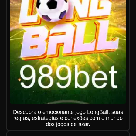
Descubra o emocionante jogo LongBall, suas
regras, estratégias e conexões com o mundo
dos jogos de azar.