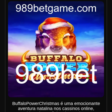
BuffaloPowerChristmas é uma emocionante
aventura natalina nos cassinos online,