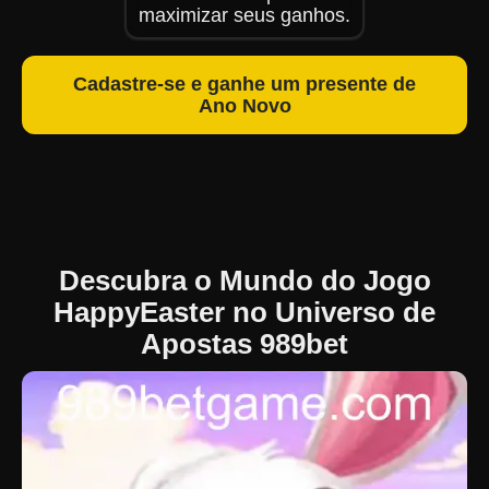
maximizar seus ganhos.
Cadastre-se e ganhe um presente de
Ano Novo
Descubra o Mundo do Jogo
HappyEaster no Universo de
Apostas 989bet