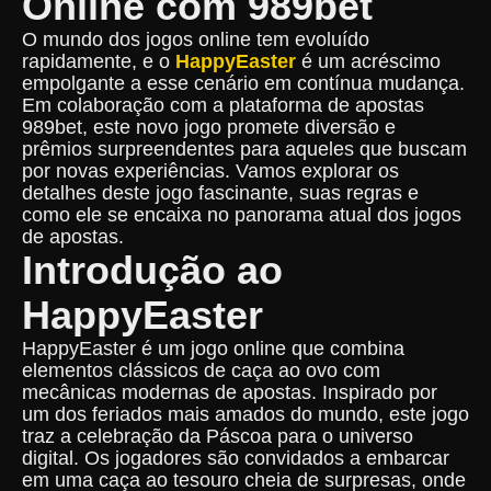
Online com 989bet
O mundo dos jogos online tem evoluído
rapidamente, e o
HappyEaster
é um acréscimo
empolgante a esse cenário em contínua mudança.
Em colaboração com a plataforma de apostas
989bet, este novo jogo promete diversão e
prêmios surpreendentes para aqueles que buscam
por novas experiências. Vamos explorar os
detalhes deste jogo fascinante, suas regras e
como ele se encaixa no panorama atual dos jogos
de apostas.
Introdução ao
HappyEaster
HappyEaster é um jogo online que combina
elementos clássicos de caça ao ovo com
mecânicas modernas de apostas. Inspirado por
um dos feriados mais amados do mundo, este jogo
traz a celebração da Páscoa para o universo
digital. Os jogadores são convidados a embarcar
em uma caça ao tesouro cheia de surpresas, onde