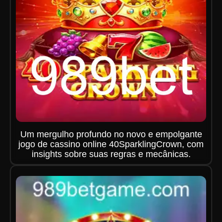
Um mergulho profundo no novo e empolgante
jogo de cassino online 40SparklingCrown, com
insights sobre suas regras e mecânicas.