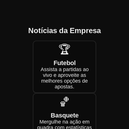
Notícias da Empresa
🏆
Futebol
Assista a partidas ao
vivo e aproveite as
melhores opções de
apostas.
🏀
Basquete
Mergulhe na ação em
quadra com estatísticas