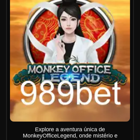
Explore a aventura única de
MonkeyOfficeLegend, onde mistério e