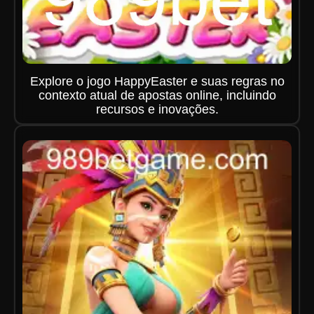
Explore o jogo HappyEaster e suas regras no
contexto atual de apostas online, incluindo
recursos e inovações.