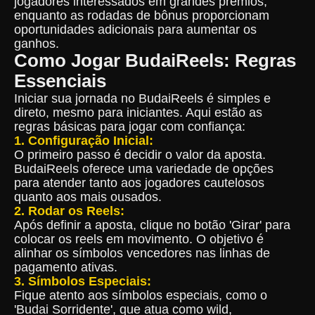
jogadores interessados em grandes prêmios,
enquanto as rodadas de bônus proporcionam
oportunidades adicionais para aumentar os
ganhos.
Como Jogar BudaiReels: Regras
Essenciais
Iniciar sua jornada no BudaiReels é simples e
direto, mesmo para iniciantes. Aqui estão as
regras básicas para jogar com confiança:
1. Configuração Inicial:
O primeiro passo é decidir o valor da aposta.
BudaiReels oferece uma variedade de opções
para atender tanto aos jogadores cautelosos
quanto aos mais ousados.
2. Rodar os Reels:
Após definir a aposta, clique no botão 'Girar' para
colocar os reels em movimento. O objetivo é
alinhar os símbolos vencedores nas linhas de
pagamento ativas.
3. Símbolos Especiais:
Fique atento aos símbolos especiais, como o
'Budai Sorridente', que atua como wild,