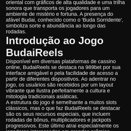
oriental com gráficos de alta qualidade e uma trilha
sonora que transporta os jogadores para um
ambiente de mistério e fortuna. A presença do
afável Budai, conhecido como o 'Buda Sorridente',
simboliza sorte e abundância ao longo das
rodadas.
Introdução ao Jogo
BudaiReels
Disponível em diversas plataformas de cassino
online, BudaiReels se destaca na 989bet por sua
interface amigável e pela facilidade de acesso a
partir de diferentes dispositivos. Ao adentrar no
jogo, os usuários são recebidos por um layout
vibrante que ilustra perfeitamente a cultura e
mitologia tradicionais asiáticas.
A estrutura do jogo é semelhante a muitos slots
clássicos, mas o que faz BudaiReels se destacar
são os seus recursos especiais, que incluem
rodadas de bônus, multiplicadores e jackpots
progressivos. Este último atrai especialmente os