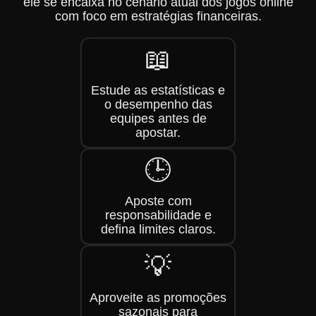
ele se encaixa no cenário atual dos jogos online
com foco em estratégias financeiras.
📖
Estude as estatísticas e
o desempenho das
equipes antes de
apostar.
🕒
Aposte com
responsabilidade e
defina limites claros.
💡
Aproveite as promoções
sazonais para