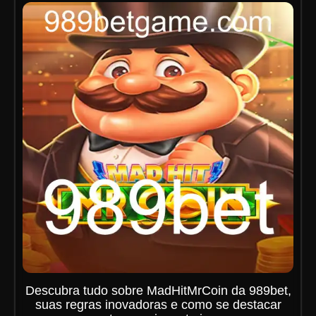
Descubra tudo sobre MadHitMrCoin da 989bet,
suas regras inovadoras e como se destacar