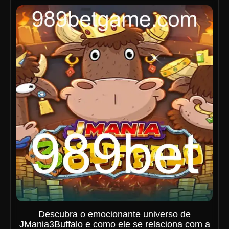
Descubra o emocionante universo de
JMania3Buffalo e como ele se relaciona com a