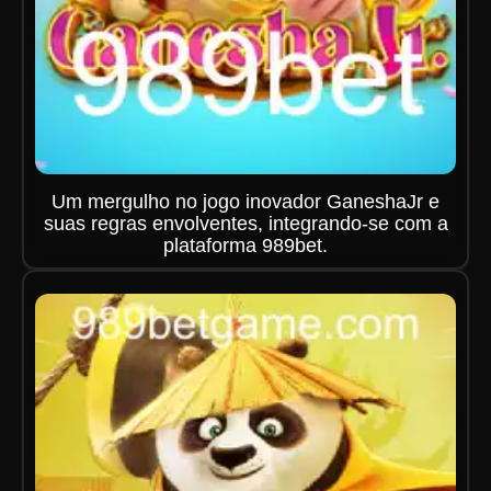
Um mergulho no jogo inovador GaneshaJr e
suas regras envolventes, integrando-se com a
plataforma 989bet.