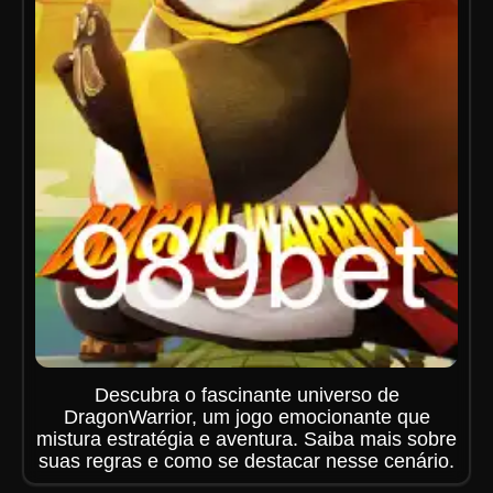
Descubra o fascinante universo de
DragonWarrior, um jogo emocionante que
mistura estratégia e aventura. Saiba mais sobre
suas regras e como se destacar nesse cenário.