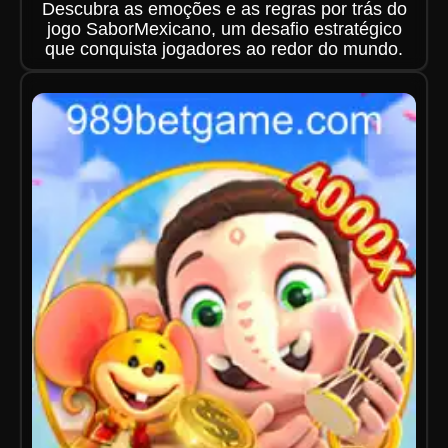
Descubra as emoções e as regras por trás do
jogo SaborMexicano, um desafio estratégico
que conquista jogadores ao redor do mundo.