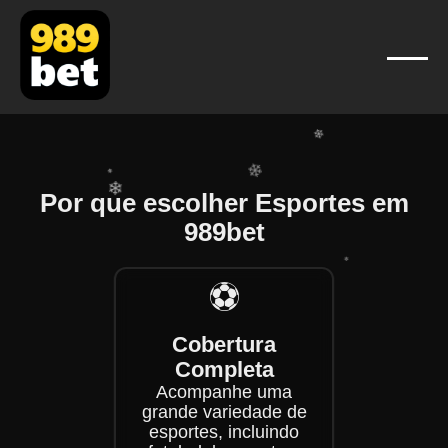
❄
❄
❄
❄
❄
❄
Por que escolher Esportes em
❄
989bet
❄
❄
❄
⚽
Cobertura
❄
Completa
Acompanhe uma
grande variedade de
esportes, incluindo