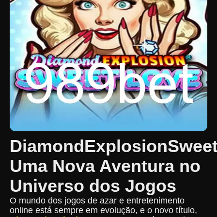
DiamondExplosionSweet
Uma Nova Aventura no
Universo dos Jogos
O mundo dos jogos de azar e entretenimento
online está sempre em evolução, e o novo título,