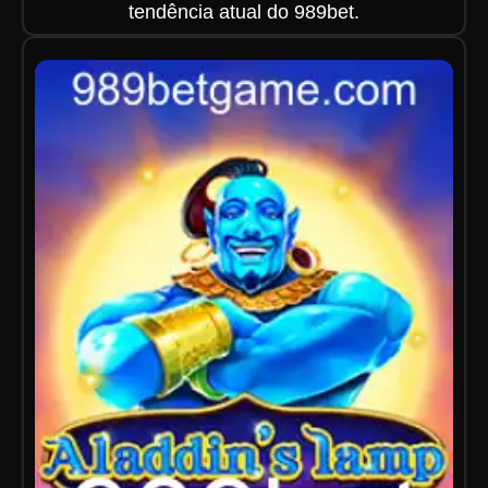
tendência atual do 989bet.