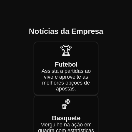
Notícias da Empresa
🏆
Futebol
Assista a partidas ao
vivo e aproveite as
melhores opções de
apostas.
🏀
Basquete
Mergulhe na ação em
quadra com estatísticas