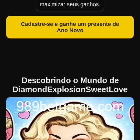
maximizar seus ganhos.
Cadastre-se e ganhe um presente de
Ano Novo
Descobrindo o Mundo de
DiamondExplosionSweetLove