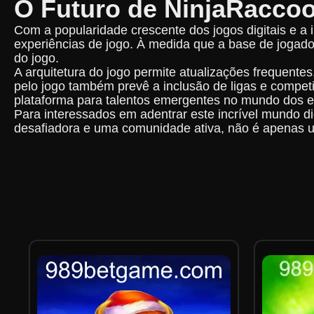
O Futuro de NinjaRacco
Com a popularidade crescente dos jogos digitais e a
experiências de jogo. À medida que a base de jogado
do jogo.
A arquitetura do jogo permite atualizações frequente
pelo jogo também prevê a inclusão de ligas e comp
plataforma para talentos emergentes no mundo dos e
Para interessados em adentrar este incrível mundo d
desafiadora e uma comunidade ativa, não é apenas u