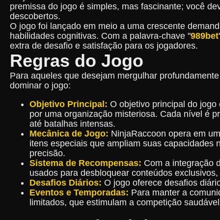
premissa do jogo é simples, mas fascinante; você de
descobertos.
O jogo foi lançado em meio a uma crescente demand
habilidades cognitivas. Com a palavra-chave "
989bet
extra de desafio e satisfação para os jogadores.
Regras do Jogo
Para aqueles que desejam mergulhar profundamente 
dominar o jogo:
Objetivo Principal:
O objetivo principal do jog
por uma organização misteriosa. Cada nível é pr
até batalhas intensas.
Mecânica de Jogo:
NinjaRaccoon opera em um mo
itens especiais que ampliam suas capacidades nin
precisão.
Sistema de Recompensas:
Com a integração d
usados para desbloquear conteúdos exclusivos, 
Desafios Diários:
O jogo oferece desafios diári
Eventos e Temporadas:
Para manter a comunid
limitados, que estimulam a competição saudável