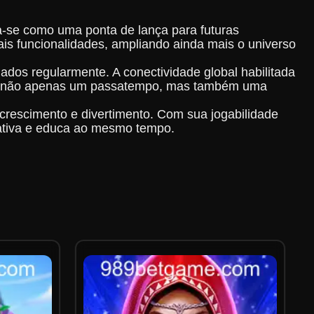
na-se como uma ponta de lança para futuras
is funcionalidades, ampliando ainda mais o universo
ados regularmente. A conectividade global habilitada
jogo não apenas um passatempo, mas também uma
 crescimento e divertimento. Com sua jogabilidade
cativa e educa ao mesmo tempo.