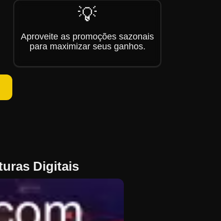
💡
Aproveite as promoções sazonais
para maximizar seus ganhos.
ras Digitais